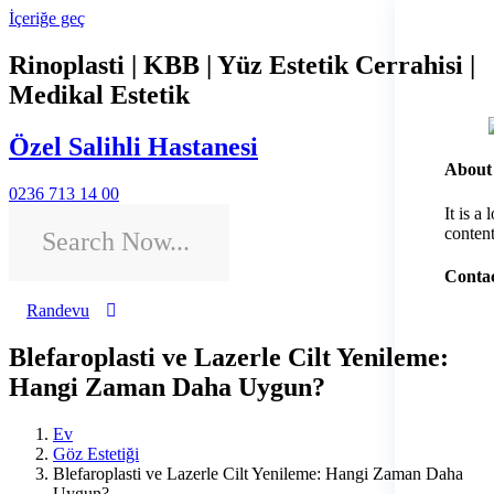
İçeriğe geç
Rinoplasti | KBB | Yüz Estetik Cerrahisi |
Medikal Estetik
Özel Salihli Hastanesi
About
0236 713 14 00
It is a
content
Contac
Randevu
Blefaroplasti ve Lazerle Cilt Yenileme:
Hangi Zaman Daha Uygun?
Ev
Göz Estetiği
Blefaroplasti ve Lazerle Cilt Yenileme: Hangi Zaman Daha
Uygun?