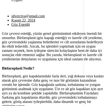
silverciva@gmail.com
Kasım 22, 2024
Göz Estetiği
Göz çevresi estetiği, yüzün genel görünümünü etkileyen önemli bir
unsurdur. Blefaroplasti (göz kapağı estetiği) ve lazerle cilt yenileme,
göz çevresindeki yaşlanma belirtilerini ve cilt sorunlarını hedefleyen
iki etkili tedavidir. Ancak, bu işlemleri yaptırmak için en uygun
zamanı seçmek, hem iyileşme sürecini kolaylaştırır hem de daha iyi
sonuçlar elde etmenizi sağlar. Bu yazıda, blefaroplasti ve lazerle cilt
yenilemenin detaylarını ve uygulama için ideal zamanı ele alıyoruz.
Blefaroplasti Nedir?
Blefaroplasti, göz kapaklarındaki fazla deri, yağ dokusu veya kasları
alarak göz çevresine daha genç ve taze bir görünüm kazandıran
cerrahi bir işlemdir. Göz kapağında sarkma, torbalanma ve yorgun
görünümü azaltmak için uygulanır. Üst ve alt göz kapakları için ayrı
ayrı ya da kombine şekilde yapılabilir. Blefaroplastinin Faydaları:
Sarkmış göz kapaklarını düzeltir, göz çevresindeki torbalanmayı
giderir, görüş alanını iyileştirebilir, daha dinamik ve genç bir
görünüm sunar,