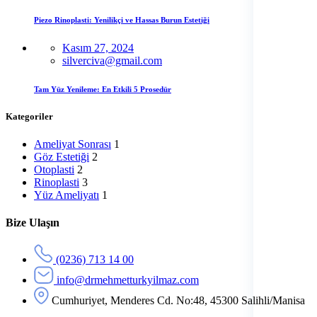
Piezo Rinoplasti: Yenilikçi ve Hassas Burun Estetiği
Kasım 27, 2024
silverciva@gmail.com
Tam Yüz Yenileme: En Etkili 5 Prosedür
Kategoriler
Ameliyat Sonrası
1
Göz Estetiği
2
Otoplasti
2
Rinoplasti
3
Yüz Ameliyatı
1
Bize Ulaşın
(0236) 713 14 00
info@drmehmetturkyilmaz.com
Cumhuriyet, Menderes Cd. No:48, 45300 Salihli/Manisa