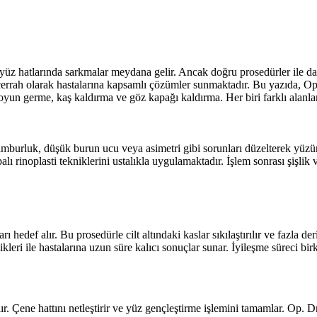
şir ve yüz hatlarında sarkmalar meydana gelir. Ancak doğru prosedürler 
rrah olarak hastalarına kapsamlı çözümler sunmaktadır. Bu yazıda, Op.
oyun germe, kaş kaldırma ve göz kapağı kaldırma. Her biri farklı alanlar
 kamburluk, düşük burun ucu veya asimetri gibi sorunları düzelterek yüz
alı rinoplasti tekniklerini ustalıkla uygulamaktadır. İşlem sonrası şişli
rı hedef alır. Bu prosedürle cilt altındaki kaslar sıkılaştırılır ve fazla 
ri ile hastalarına uzun süre kalıcı sonuçlar sunar. İyileşme süreci birka
ır. Çene hattını netleştirir ve yüz gençleştirme işlemini tamamlar. Op. Dr