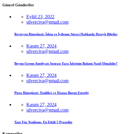
Güncel Gönderiler
Eylül 23, 2022
silverciva@gmail.com
Revizyon Rinoplasti: İşlem ve İyileşme Süreci Hakkında Detaylı Bilgiler
Kasım 27, 2024
silverciva@gmail.com
Boyun Germe Ameliyatı Sonrası Yara İzlerinin Bakımı Nasıl Olmalıdır?
Kasım 27, 2024
silverciva@gmail.com
Piezo Rinoplasti: Yenilikçi ve Hassas Burun Estetiği
Kasım 27, 2024
silverciva@gmail.com
Tam Yüz Yenileme: En Etkili 5 Prosedür
Kategoriler