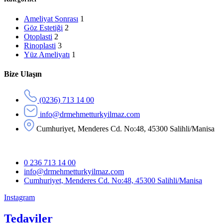
Ameliyat Sonrası
1
Göz Estetiği
2
Otoplasti
2
Rinoplasti
3
Yüz Ameliyatı
1
Bize Ulaşın
(0236) 713 14 00
info@drmehmetturkyilmaz.com
Cumhuriyet, Menderes Cd. No:48, 45300 Salihli/Manisa
0 236 713 14 00
info@drmehmetturkyilmaz.com
Cumhuriyet, Menderes Cd. No:48, 45300 Salihli/Manisa
Instagram
Tedaviler