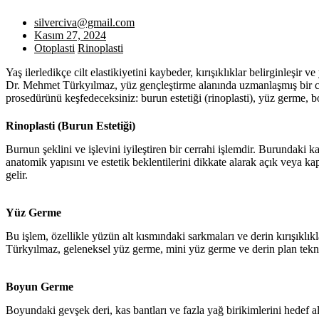
silverciva@gmail.com
Kasım 27, 2024
Otoplasti
Rinoplasti
Yaş ilerledikçe cilt elastikiyetini kaybeder, kırışıklıklar belirginle
Dr. Mehmet Türkyılmaz, yüz gençleştirme alanında uzmanlaşmış bir ce
prosedürünü keşfedeceksiniz: burun estetiği (rinoplasti), yüz germe, b
Rinoplasti (Burun Estetiği)
Burnun şeklini ve işlevini iyileştiren bir cerrahi işlemdir. Burundaki
anatomik yapısını ve estetik beklentilerini dikkate alarak açık veya kap
gelir.
Yüz Germe
Bu işlem, özellikle yüzün alt kısmındaki sarkmaları ve derin kırışıklıkla
Türkyılmaz, geleneksel yüz germe, mini yüz germe ve derin plan teknikle
Boyun Germe
Boyundaki gevşek deri, kas bantları ve fazla yağ birikimlerini hedef al