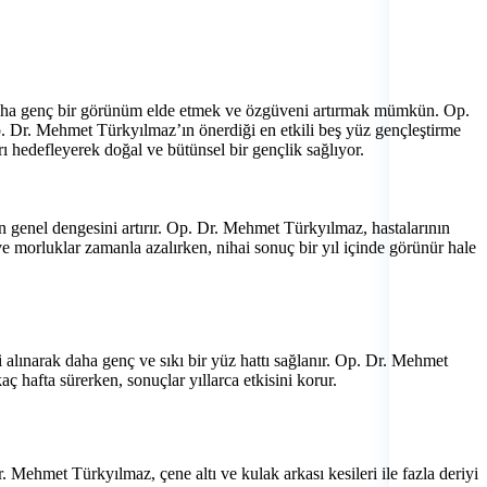
ile daha genç bir görünüm elde etmek ve özgüveni artırmak mümkün. Op.
 Dr. Mehmet Türkyılmaz’ın önerdiği en etkili beş yüz gençleştirme
ı hedefleyerek doğal ve bütünsel bir gençlik sağlıyor.
ün genel dengesini artırır. Op. Dr. Mehmet Türkyılmaz, hastalarının
k ve morluklar zamanla azalırken, nihai sonuç bir yıl içinde görünür hale
deri alınarak daha genç ve sıkı bir yüz hattı sağlanır. Op. Dr. Mehmet
ç hafta sürerken, sonuçlar yıllarca etkisini korur.
. Mehmet Türkyılmaz, çene altı ve kulak arkası kesileri ile fazla deriyi