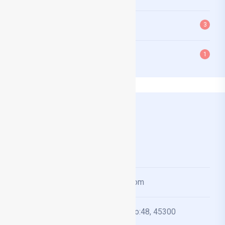
Rinoplasti
3
Yüz Ameliyatı
1
Bize Ulaşın
(0236) 713 14 00
info@drmehmetturkyilmaz.com
Cumhuriyet, Menderes Cd. No:48, 45300