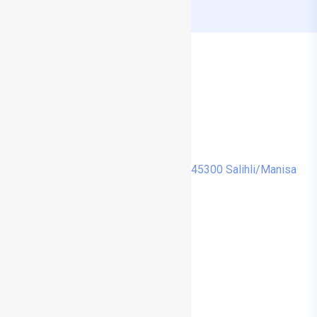
Salihli/Manisa
0 236 713 14 00
info@drmehmetturkyilmaz.com
Cumhuriyet, Menderes Cd. No:48, 45300 Salihli/Manisa
Tedaviler
Burun Estetiği (Rinoplasti)