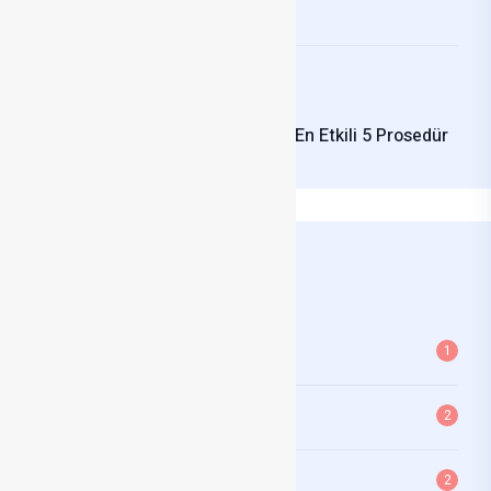
Burun Estetiği
Kasım 27, 2024
Silverciva@gmail.com
Tam Yüz Yenileme: En Etkili 5 Prosedür
Kategoriler
Ameliyat Sonrası
1
Göz Estetiği
2
Otoplasti
2