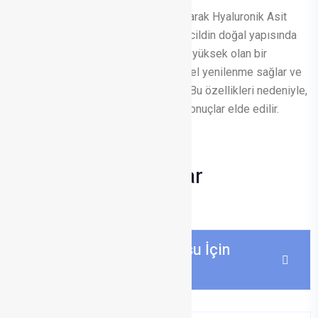
Bu dolgu uygulamasında en yaygın olarak Hyaluronik Asit
(HA) ve türevleri kullanılır. Bu madde, cildin doğal yapısında
bulunan ve nem tutma kapasitesi çok yüksek olan bir
bileşiktir. HA, cildi nemlendirir, hücresel yenilenme sağlar ve
vücutta alerji riskini minimuma indirir. Bu özellikleri nedeniyle,
ciltte güvenle kullanılabilir ve doğal sonuçlar elde edilir.
YÜZ ESTETİĞİ
Sıkça Sorulan Sorular
Kimler Çene Ucu Dolgusu İçin
Uygun Adaylardır?