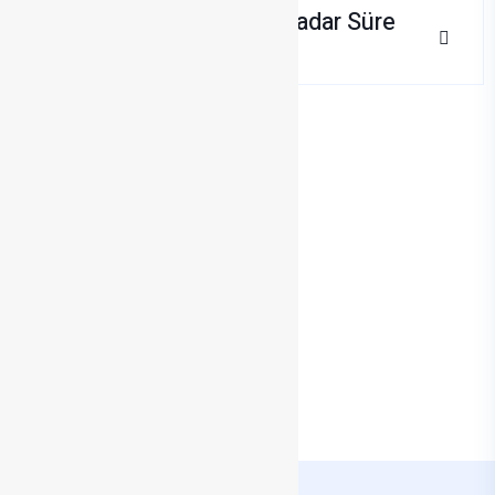
Çene Ucu Dolgusu Ne Kadar Süre
Dayanır?