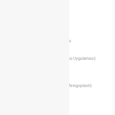
Kepçe Kulak Estetiği (Otoplasti)
Yüz Estetik Cerrahileri
Medikal Estetik Uygulamaları
Fonksiyonel Burun Ameliyatları
Fonksiyonel Endoskopik Sinus Cerrahi
Geniz Eti Ameliyatı (Adenoidektomi)
Kulak Tüpü Ameliyatı (Ventilasyon Tüpü Uygulaması)
Tedaviler
Kulak Zarı Ameliyatı (Timpanoplasti Miringoplasti)
Bademcik Ameliyatı (Tonsillektomi)
Horlama ve Uyku Apnesi Ameliyatları
İşitme Kaybı Tanı ve Tedavisi