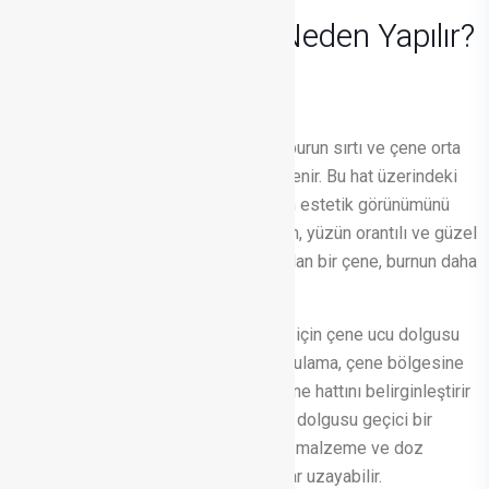
YÜZ ESTETİĞİ
Çene Ucu Dolgusu
Neden Yapılır?
Yüzün simetri ekseni, alın, kaş arası, burun sırtı ve çene orta
noktalarından geçen dikey hatla belirlenir. Bu hat üzerindeki
yapılar, özellikle burun ve çene, yüzün estetik görünümünü
etkiler. Burun ve çene arasındaki uyum, yüzün orantılı ve güzel
görünmesini sağlar; örneğin, geride olan bir çene, burnun daha
büyük görünmesine yol açabilir.
Çene yapısından memnun olmayanlar için çene ucu dolgusu
popüler bir estetik seçenektir. Bu uygulama, çene bölgesine
dolgu malzemesi enjekte edilerek çene hattını belirginleştirir
ve yüzle uyumunu iyileştirir. Çene ucu dolgusu geçici bir
uygulamadır ve etkisi 12-18 ay sürer; malzeme ve doz
değiştirildiğinde bu süre 2-3 yıla kadar uzayabilir.