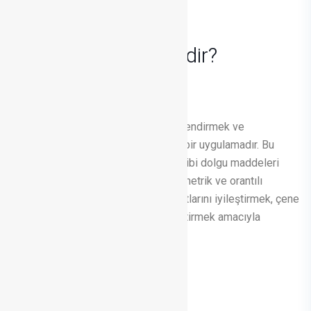
YÜZ ESTETİĞİ
Çene Ucu Lipoliz
Nedir?
Çene Ucu Dolgusu
, çene hattını şekillendirmek ve
belirginleştirmek için yapılan estetik bir uygulamadır. Bu
işlemde, çene ucuna hyaluronik asit gibi dolgu maddeleri
enjekte edilir. Çene yapısının daha simetrik ve orantılı
görünmesini sağlar. Genellikle yüz hatlarını iyileştirmek, çene
ucunu daha keskin ve estetik hale getirmek amacıyla
uygulanır.