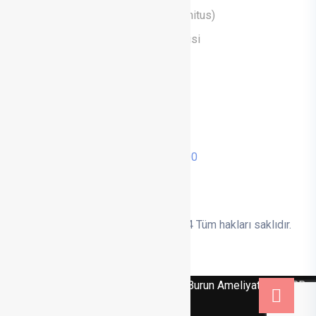
Kulak Çınlaması Tanı ve Tedavisi (Tinnitus)
Baş Dönmesi (Vertigo) Tanı ve Tedavisi
Yüz Felci Tanı ve Tedavisi
Ses Teli Ameliyatı
Randevu Al
0236 713 14 00
Whatsapp
© Op. Dr. Mehmet TÜRKYILMAZ 2024 Tüm hakları saklıdır.
KVKK Metni