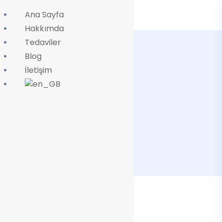
Ana Sayfa
Hakkımda
Tedaviler
Blog
İletişim
Çene Ucu Dolgusu
Ev
Service
Çene Ucu Dolgusu