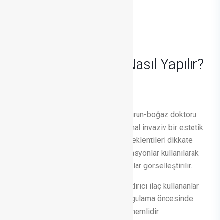
YÜZ ESTETİĞİ
Çene Ucu Dolgusu
Nasıl Yapılır?
Çene ucu dolgusu, uzman bir kulak-burun-boğaz doktoru
tarafından uygulanan, ağrısız ve minimal invaziv bir estetik
müdahaledir. İşlem öncesi, hastanın beklentileri dikkate
alınarak, genellikle 2D veya 3D simülasyonlar kullanılarak
tedavi planı oluşturulur ve olası sonuçlar görselleştirilir.
Hamileler, emziren anneler, kan sulandırıcı ilaç kullananlar
veya cilt problemleri olan kişilerin, uygulama öncesinde
mutlaka doktorlarına bilgi vermeleri önemlidir.