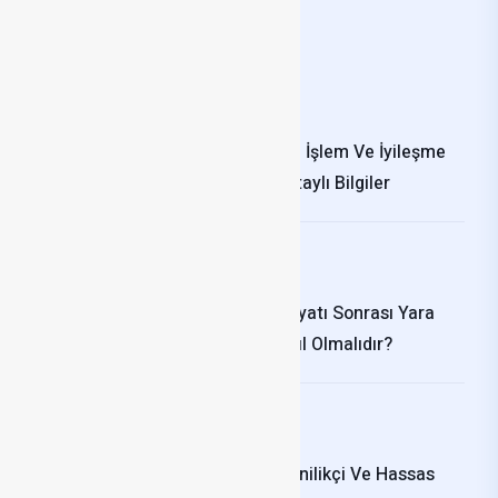
Güncel Gönderiler
Eylül 23, 2022
Silverciva@gmail.com
Revizyon Rinoplasti: İşlem Ve İyileşme
Süreci Hakkında Detaylı Bilgiler
Kasım 27, 2024
Silverciva@gmail.com
Boyun Germe Ameliyatı Sonrası Yara
İzlerinin Bakımı Nasıl Olmalıdır?
Kasım 27, 2024
Silverciva@gmail.com
Piezo Rinoplasti: Yenilikçi Ve Hassas