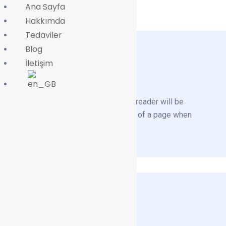
Ana Sayfa
Hakkımda
Tedaviler
Blog
İletişim
About Us
It is a long-established fact that a reader will be
distracted by the readable content of a page when
looking at its layout.
Contact Info