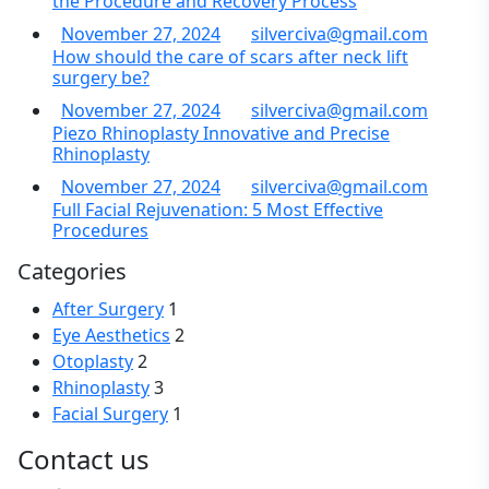
the Procedure and Recovery Process
November 27, 2024
silverciva@gmail.com
How should the care of scars after neck lift
surgery be?
November 27, 2024
silverciva@gmail.com
Piezo Rhinoplasty Innovative and Precise
Rhinoplasty
November 27, 2024
silverciva@gmail.com
Full Facial Rejuvenation: 5 Most Effective
Procedures
Categories
After Surgery
1
Eye Aesthetics
2
Otoplasty
2
Rhinoplasty
3
Facial Surgery
1
Contact us